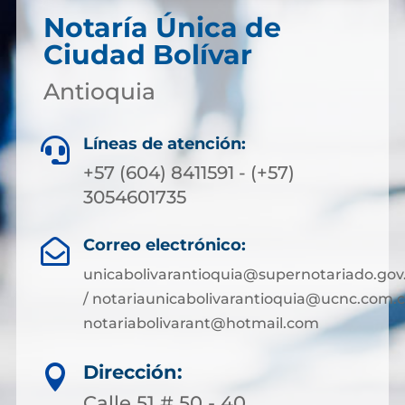
Notaría Única de
Ciudad Bolívar
Antioquia
Líneas de atención:

+57 (604) 8411591 - (+57)
3054601735
Correo electrónico:

unicabolivarantioquia@supernotariado.gov
/ notariaunicabolivarantioquia@ucnc.com.c
notariabolivarant@hotmail.com
Dirección:

Calle 51 # 50 - 40.