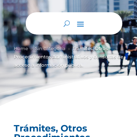
Home
Sin categoría
Trámites, Otros
9
9
Procedimientos Administrativos y consultas de
acceso a información pública.
Trámites, Otros