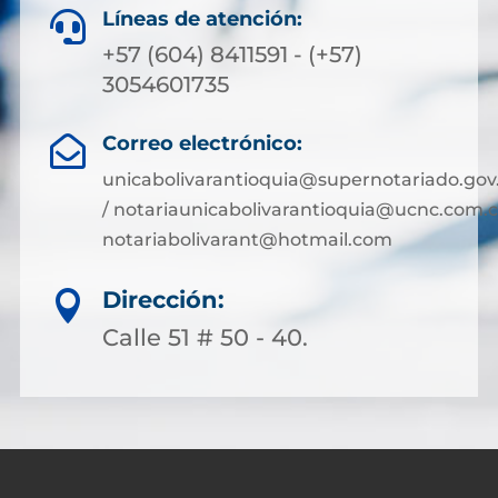
Líneas de atención:

+57 (604) 8411591 - (+57)
3054601735
Correo electrónico:

unicabolivarantioquia@supernotariado.gov
/ notariaunicabolivarantioquia@ucnc.com.c
notariabolivarant@hotmail.com
Dirección:

Calle 51 # 50 - 40.