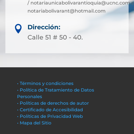
/ notariaunicabolivarantioquia@ucnc.com.c
notariabolivarant@hotmail.com
Dirección:

Calle 51 # 50 - 40.
• Términos y condiciones
• Política de Tratamiento de Datos
Personales
• Políticas de derechos de autor
• Certificado de Accesibilidad
• Políticas de Privacidad Web
• Mapa del Sitio