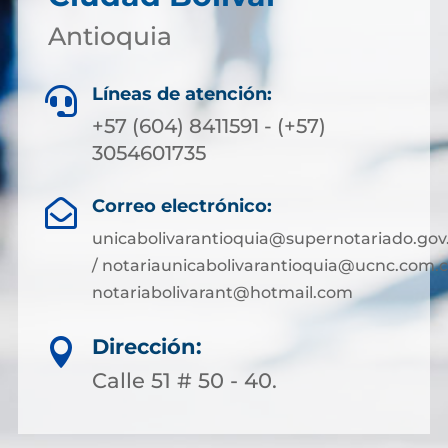
Antioquia
Líneas de atención:

+57 (604) 8411591 - (+57)
3054601735
Correo electrónico:

unicabolivarantioquia@supernotariado.gov
/ notariaunicabolivarantioquia@ucnc.com.c
notariabolivarant@hotmail.com
Dirección:

Calle 51 # 50 - 40.