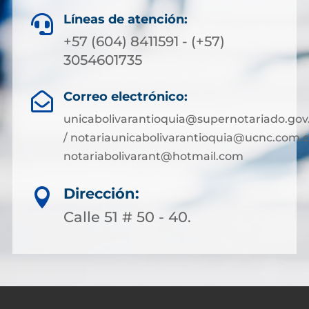
Líneas de atención:

+57 (604) 8411591 - (+57)
3054601735
Correo electrónico:

unicabolivarantioquia@supernotariado.gov
/ notariaunicabolivarantioquia@ucnc.com.c
notariabolivarant@hotmail.com
Dirección:

Calle 51 # 50 - 40.