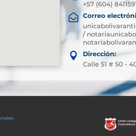
+57 (604) 841159
Correo electrón

unicabolivarant
/ notariaunicab
notariabolivar
Dirección:

Calle 51 # 50 - 4
onales