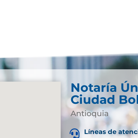
Notaría Ún
Ciudad Bol
Antioquia
Líneas de atenc
