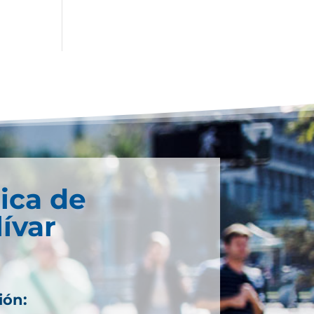
ica de
ívar
ión: