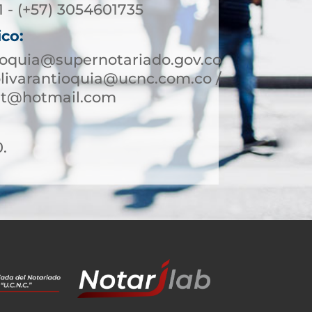
1 - (+57) 3054601735
ico:
ioquia@supernotariado.gov.co
olivarantioquia@ucnc.com.co /
ant@hotmail.com
0.