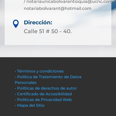
/ notariaunicabolivarantioquia@ucnc.com.c
notariabolivarant@hotmail.com
Dirección:

Calle 51 # 50 - 40.
• Términos y condiciones
• Política de Tratamiento de Datos
Personales
• Políticas de derechos de autor
• Certificado de Accesibilidad
• Políticas de Privacidad Web
• Mapa del Sitio