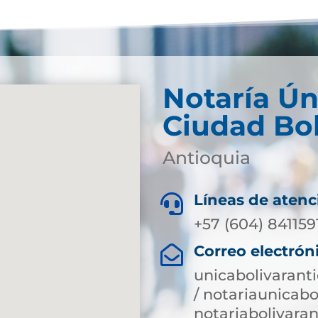
Notaría Ún
Ciudad Bol
Antioquia
Líneas de atenc

+57 (604) 841159
Correo electrón

unicabolivarant
/ notariaunicab
notariabolivar