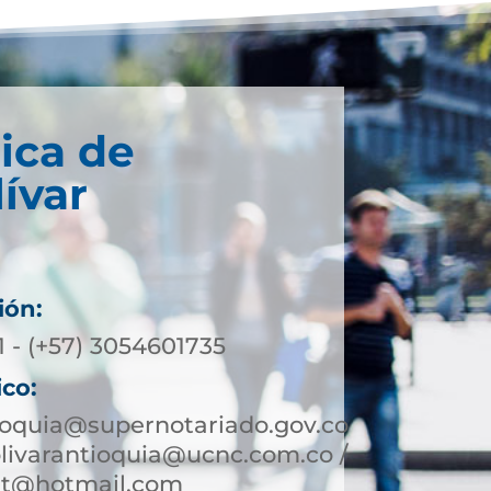
ica de
ívar
ión:
1 - (+57) 3054601735
ico:
ioquia@supernotariado.gov.co
olivarantioquia@ucnc.com.co /
ant@hotmail.com