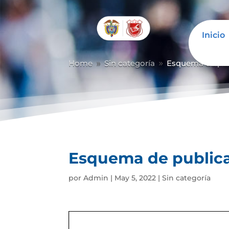
Inicio
Home
Sin categoría
Esquema de pub
9
9
Esquema de publica
por
Admin
|
May 5, 2022
|
Sin categoría