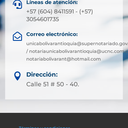
Líneas de atención:

+57 (604) 8411591 - (+57)
3054601735
Correo electrónico:

unicabolivarantioquia@supernotariado.gov
/ notariaunicabolivarantioquia@ucnc.com.c
notariabolivarant@hotmail.com
Dirección:

Calle 51 # 50 - 40.