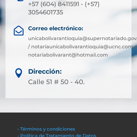
+57 (604) 8411591 - (+57)
3054601735
Correo electrónico:

unicabolivarantioquia@supernotariado.gov
/ notariaunicabolivarantioquia@ucnc.com.c
notariabolivarant@hotmail.com
Dirección:

Calle 51 # 50 - 40.
• Términos y condiciones
• Política de Tratamiento de Datos