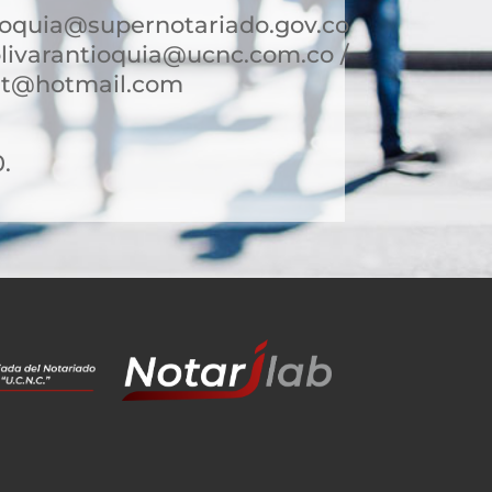
ioquia@supernotariado.gov.co
olivarantioquia@ucnc.com.co /
ant@hotmail.com
0.