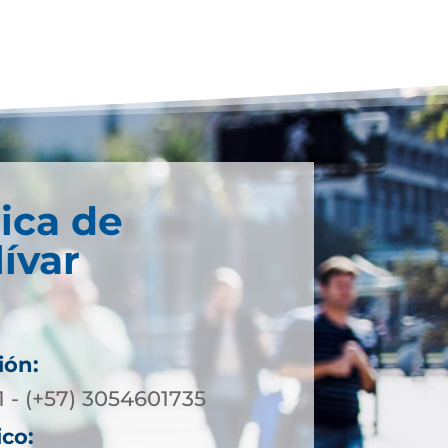
ica de
ívar
ión:
1 - (+57) 3054601735
ico: