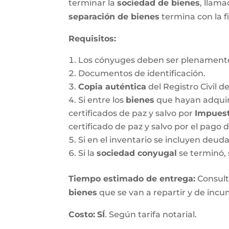
terminar la
sociedad de bienes
, llam
separación de bienes
termina con la f
Requisitos:
Los cónyuges deben ser plenamente
Documentos de identificación.
Copia auténtica
del Registro Civil d
Si entre los
bienes
que hayan adquir
certificados de paz y salvo por
Impuest
certificado de paz y salvo por el pago 
Si en el inventario se incluyen deu
Si la
sociedad conyugal
se terminó, 
T
iempo estimado de entrega
:
Consulte
bienes
que se van a repartir y de incum
Costo:
SÍ
. Según tarifa notarial.