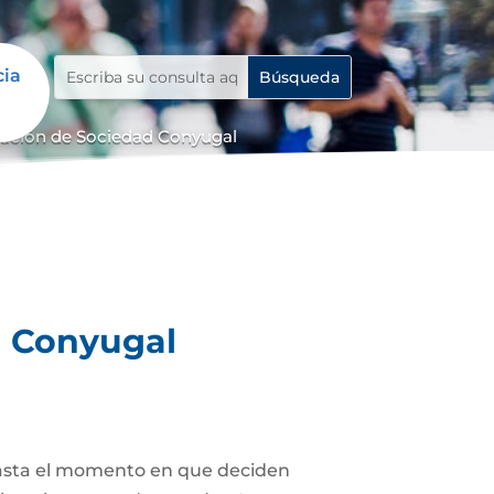
cia
dación de Sociedad Conyugal
d Conyugal
asta el momento en que deciden