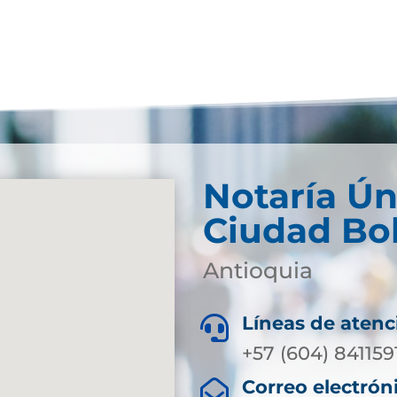
Notaría Ún
Ciudad Bol
Antioquia
Líneas de atenc

+57 (604) 841159
Correo electrón
