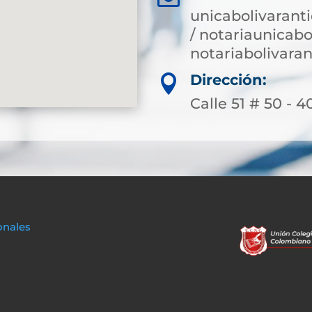
unicabolivarant
/ notariaunicab
notariabolivar
Dirección:

Calle 51 # 50 - 4
onales