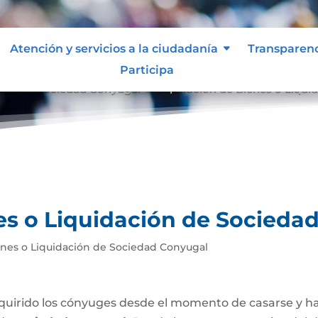
Atención y servicios a la ciudadanía
Transparen
Participa
ción de Sociedad Conyugal
Separación de Bienes o Liqui
9
es o Liquidación de Socieda
enes o Liquidación de Sociedad Conyugal
uirido los cónyuges desde el momento de casarse y h