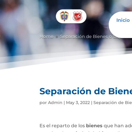
Inicio
Home
Separación de Bienes o Liquida
9
Separación de Bien
por
Admin
|
May 3, 2022
|
Separación de Bi
Es el reparto de los
bienes
que han adq