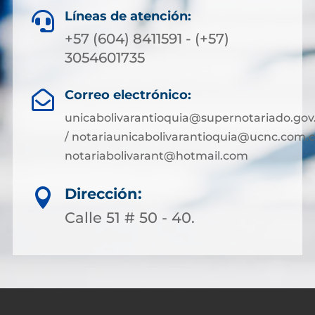
Líneas de atención:

+57 (604) 8411591 - (+57)
3054601735
Correo electrónico:

unicabolivarantioquia@supernotariado.gov
/ notariaunicabolivarantioquia@ucnc.com.c
notariabolivarant@hotmail.com
Dirección:

Calle 51 # 50 - 40.