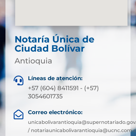
Notaría Única de
Ciudad Bolívar
Antioquia
Líneas de atención:

+57 (604) 8411591 - (+57)
3054601735
Correo electrónico:

unicabolivarantioquia@supernotariado.gov
/ notariaunicabolivarantioquia@ucnc.com.c