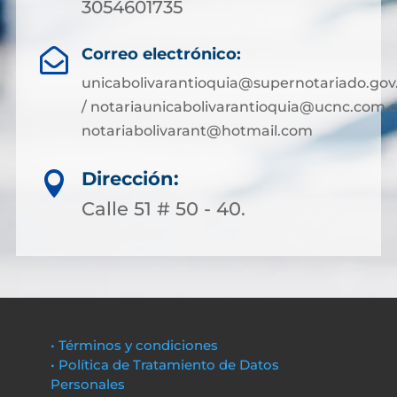
3054601735
Correo electrónico:

unicabolivarantioquia@supernotariado.gov
/ notariaunicabolivarantioquia@ucnc.com.c
notariabolivarant@hotmail.com
Dirección:

Calle 51 # 50 - 40.
• Términos y condiciones
• Política de Tratamiento de Datos
Personales